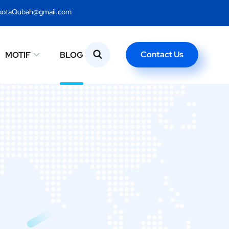
kotaQubah@gmail.com
Contact Us
MOTIF
BLOG