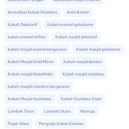
Konsultasi Kubah Stainless
Kota Batam
Kubah Dekoratif
Kubah enamel galvalume
kubah enamel teflon
Kubah masjid dekoratif
kubah masjid enamel bergaransi
Kubah masjid galvalume
Kubah Masjid Gold Mirror
Kubah masjid kendari
Kubah masjid MukoMuko
Kubah masjid stainless
kubah masjid stainless bergaransi
Kubah Masjid Sumbawa
Kubah Stainless Steel
Lombok Timur
Lombok Utara
Mamuju
Pagar Alam
Pengrajin Kubah Enamel