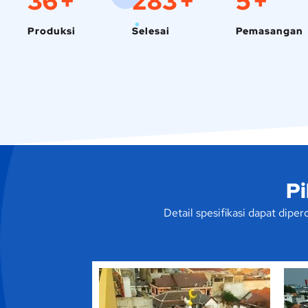
58
+
450
+
9
+
Produksi
Selesai
Pemasangan
Pi
Detail spesifikasi dapat dip