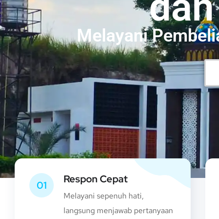
dan
Melayani Pembeli
Respon Cepat
01
Melayani sepenuh hati,
langsung menjawab pertanyaan