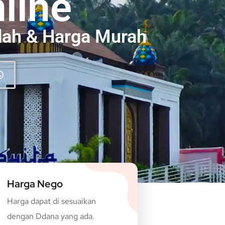
line
dah & Harga Murah
Harga Nego
Harga dapat di sesuaikan
dengan Ddana yang ada.