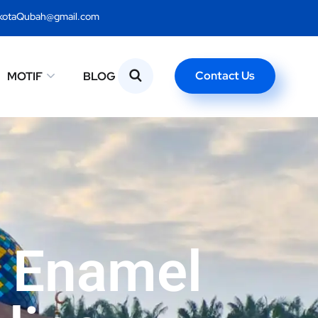
kotaQubah@gmail.com
Contact Us
MOTIF
BLOG
 Enamel