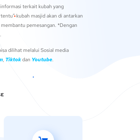
nformasi terkait kubah yang
rtentu” kubah masjid akan di antarkan
gus membantu pemesangan. *Dengan
.
sa dilihat melalui Sosial media
am
,
Tiktok
dan
Youtube
.
SE