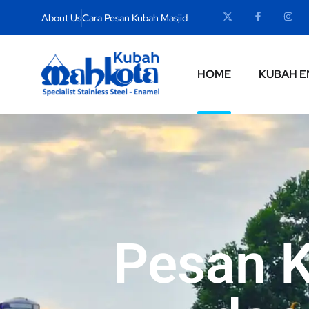
About Us
Cara Pesan Kubah Masjid
HOME
KUBAH E
Pesan 