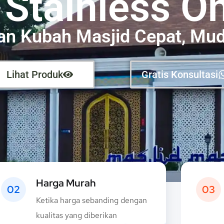
 Stainless On
an Kubah Masjid Cepat, Mu
Lihat Produk
Gratis Konsultasi
Harga Murah
02
03
Ketika harga sebanding dengan
kualitas yang diberikan