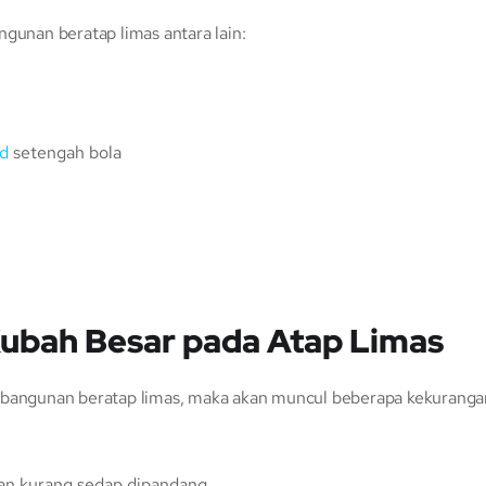
gunan beratap limas antara lain:
d
setengah bola
bah Besar pada Atap Limas
a bangunan beratap limas, maka akan muncul beberapa kekuranga
dan kurang sedap dipandang