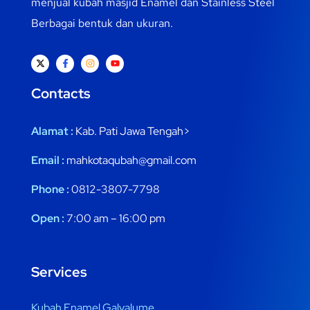
menjual kubah masjid Enamel dan Stainless Steel
Berbagai bentuk dan ukuran.
Contacts
Alamat :
Kab. Pati Jawa Tengah>
Email :
mahkotaqubah@gmail.com
Phone :
0812-3807-7798
Open :
7:00 am – 16:00 pm
Services
Kubah Enamel Galvalume