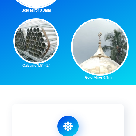
Gold Miror 0,3mm
Galvanis 1,5" - 2"
Gold Miror 0,3mm