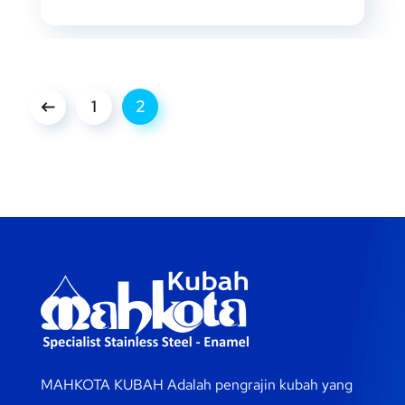
1
2
MAHKOTA KUBAH Adalah pengrajin kubah yang