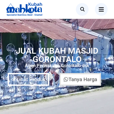
JUAL KUBAH MASJID
GORONTALO
Agen Perwakilan Gorontalo dsk
Lihat Produk
Tanya Harga